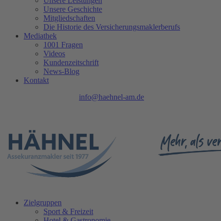
Unsere Leistungen
Unsere Geschichte
Mitgliedschaften
Die Historie des Versicherungsmaklerberufs
Mediathek
1001 Fragen
Videos
Kundenzeitschrift
News-Blog
Kontakt
Tel.: 0208 740 402 - 0 |
info@haehnel-am.de
| Ruhrpromenade 1 |
45468 Mülheim an der Ruhr
Zielgruppen
Sport & Freizeit
Hotel & Gastronomie