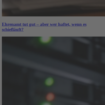
Ehrenamt tut gut – aber wer haftet, wenn es
schiefläuft?