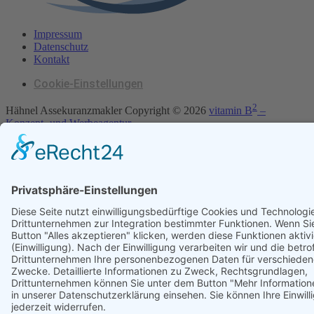
Impressum
Datenschutz
Kontakt
Cookie-Einstellungen
2
Hähnel Assekuranzmakler Copyright ©
2026
vitamin B
–
Konzept- und Werbeagentur