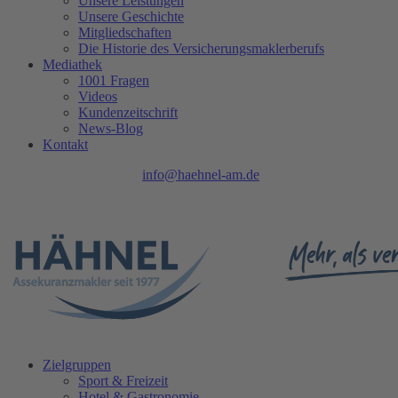
Unsere Leistungen
Unsere Geschichte
Mitgliedschaften
Die Historie des Versicherungsmaklerberufs
Mediathek
1001 Fragen
Videos
Kundenzeitschrift
News-Blog
Kontakt
Tel.: 0208 740 402 - 0 |
info@haehnel-am.de
| Ruhrpromenade 1 |
45468 Mülheim an der Ruhr
Zielgruppen
Sport & Freizeit
Hotel & Gastronomie