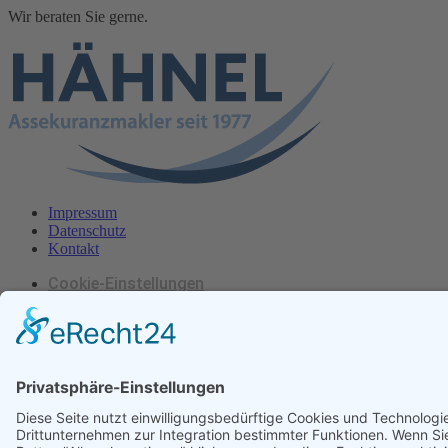
Wir beraten Sie gerne.
Impressum
Datenschutz
Kontakt
Cookie-Einstellungen
2
Hähnel Assekuranzmakler Copyright ©
2026
vitamin B
–
Konzept- und Werbeagentur