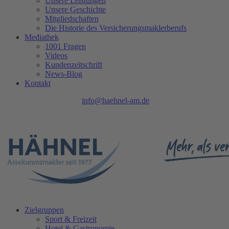
Unsere Leistungen
Unsere Geschichte
Mitgliedschaften
Die Historie des Versicherungsmaklerberufs
Mediathek
1001 Fragen
Videos
Kundenzeitschrift
News-Blog
Kontakt
Tel.: 0208 740 402 - 0 |
info@haehnel-am.de
| Ruhrpromenade 1 |
45468 Mülheim an der Ruhr
Zielgruppen
Sport & Freizeit
Hotel & Gastronomie