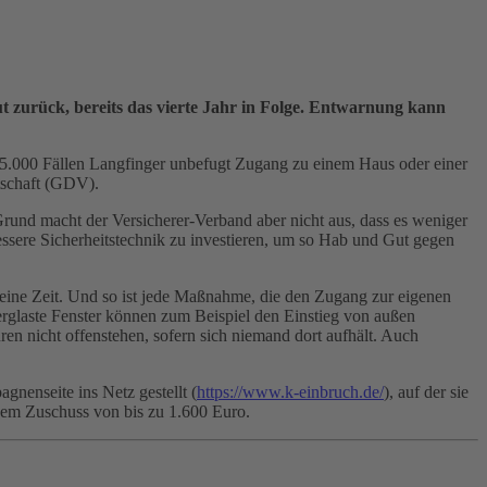
 zurück, bereits das vierte Jahr in Folge. Entwarnung kann
95.000 Fällen Langfinger unbefugt Zugang zu einem Haus oder einer
tschaft (GDV).
s Grund macht der Versicherer-Verband aber nicht aus, dass es weniger
 bessere Sicherheitstechnik zu investieren, um so Hab und Gut gegen
 keine Zeit. Und so ist jede Maßnahme, die den Zugang zur eigenen
rglaste Fenster können zum Beispiel den Einstieg von außen
n nicht offenstehen, sofern sich niemand dort aufhält. Auch
nenseite ins Netz gestellt (
https://www.k-einbruch.de/
), auf der sie
inem Zuschuss von bis zu 1.600 Euro.