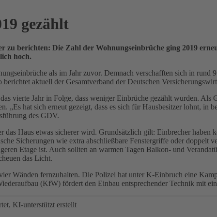
19 gezählt
r zu berichten: Die Zahl der Wohnungseinbrüche ging 2019 erneut
lich hoch.
ungseinbrüche als im Jahr zuvor. Demnach verschafften sich in rund 
 berichtet aktuell der Gesamtverband der Deutschen Versicherungswir
eits das vierte Jahr in Folge, dass weniger Einbrüche gezählt wurden. Al
n. „Es hat sich erneut gezeigt, dass es sich für Hausbesitzer lohnt, in
ftsführung des GDV.
er das Haus etwas sicherer wird. Grundsätzlich gilt: Einbrecher haben
he Sicherungen wie extra abschließbare Fenstergriffe oder doppelt ve
eren Etage ist. Auch sollten an warmen Tagen Balkon- und Verandatüre
heuen das Licht.
er Wänden fernzuhalten. Die Polizei hat unter K-Einbruch eine Kampag
r Wiederaufbau (KfW) fördert den Einbau entsprechender Technik mit e
t, KI-unterstützt erstellt