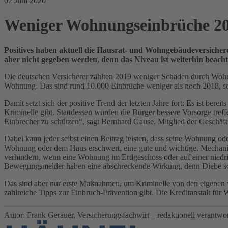
02 Juni 2020
Weniger Wohnungseinbrüche 20
Positives haben aktuell die Hausrat- und Wohngebäudeversichere
aber nicht gegeben werden, denn das Niveau ist weiterhin beacht
Die deutschen Versicherer zählten 2019 weniger Schäden durch Wohn
Wohnung. Das sind rund 10.000 Einbrüche weniger als noch 2018, so
Damit setzt sich der positive Trend der letzten Jahre fort: Es ist ber
Kriminelle gibt. Stattdessen würden die Bürger bessere Vorsorge treffe
Einbrecher zu schützen“, sagt Bernhard Gause, Mitglied der Geschä
Dabei kann jeder selbst einen Beitrag leisten, dass seine Wohnung od
Wohnung oder dem Haus erschwert, eine gute und wichtige. Mechanisc
verhindern, wenn eine Wohnung im Erdgeschoss oder auf einer niedrig
Bewegungsmelder haben eine abschreckende Wirkung, denn Diebe sc
Das sind aber nur erste Maßnahmen, um Kriminelle von den eigenen vi
zahlreiche Tipps zur Einbruch-Prävention gibt. Die Kreditanstalt fü
Autor: Frank Gerauer, Versicherungsfachwirt – redaktionell verantworte