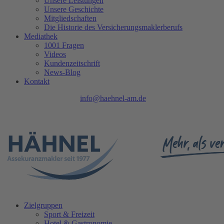
Unsere Leistungen
Unsere Geschichte
Mitgliedschaften
Die Historie des Versicherungsmaklerberufs
Mediathek
1001 Fragen
Videos
Kundenzeitschrift
News-Blog
Kontakt
Tel.: 0208 740 402 - 0 |
info@haehnel-am.de
| Ruhrpromenade 1 |
45468 Mülheim an der Ruhr
Zielgruppen
Sport & Freizeit
Hotel & Gastronomie