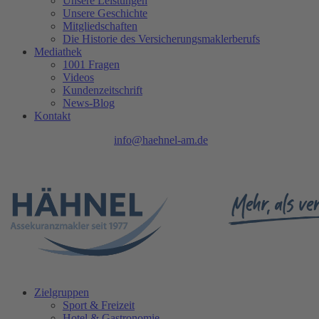
Unsere Leistungen
Unsere Geschichte
Mitgliedschaften
Die Historie des Versicherungsmaklerberufs
Mediathek
1001 Fragen
Videos
Kundenzeitschrift
News-Blog
Kontakt
Tel.: 0208 740 402 - 0 |
info@haehnel-am.de
| Ruhrpromenade 1 |
45468 Mülheim an der Ruhr
Zielgruppen
Sport & Freizeit
Hotel & Gastronomie