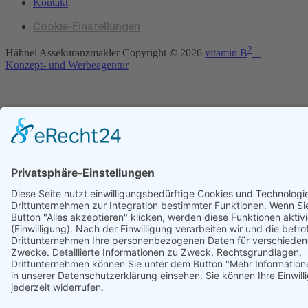
Kontakt
Cookie-Einstellungen
2
Hähnel Assekuranzmakler Copyright ©
2026
vitamin B
–
Konzept- und Werbeagentur