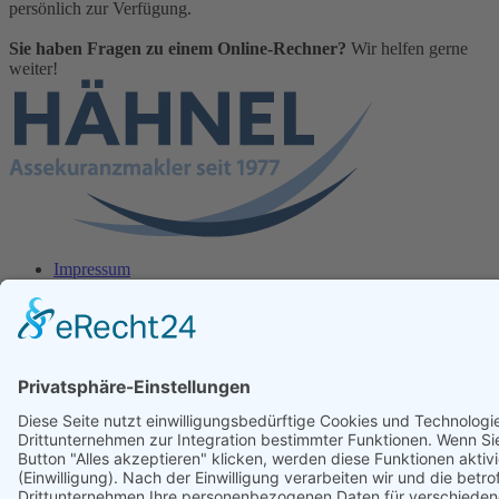
persönlich zur Verfügung.
Sie haben Fragen zu einem Online-Rechner?
Wir helfen gerne
weiter!
Impressum
Datenschutz
Kontakt
Cookie-Einstellungen
2
Hähnel Assekuranzmakler Copyright ©
2026
vitamin B
–
Konzept- und Werbeagentur