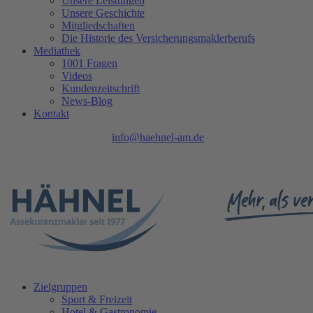
Unsere Leistungen
Unsere Geschichte
Mitgliedschaften
Die Historie des Versicherungsmaklerberufs
Mediathek
1001 Fragen
Videos
Kundenzeitschrift
News-Blog
Kontakt
Tel.: 0208 740 402 - 0 |
info@haehnel-am.de
| Ruhrpromenade 1 |
45468 Mülheim an der Ruhr
Zielgruppen
Sport & Freizeit
Hotel & Gastronomie