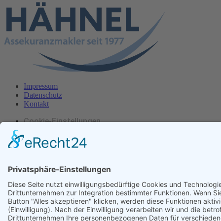
Impressum
Datenschutz
Kontakt
Cookie-Einstellungen
2
Hähnel Assekuranzmakler Copyright ©
2026
vitamin B
–
Konzept- und Werbeagentur