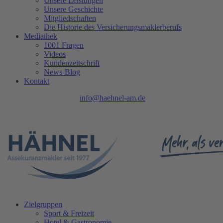
Unsere Leistungen
Unsere Geschichte
Mitgliedschaften
Die Historie des Versicherungsmaklerberufs
Mediathek
1001 Fragen
Videos
Kundenzeitschrift
News-Blog
Kontakt
Tel.: 0208 740 402 - 0 |
info@haehnel-am.de
| Ruhrpromenade 1 |
45468 Mülheim an der Ruhr
Zielgruppen
Sport & Freizeit
Hotel & Gastronomie