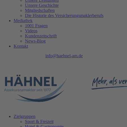
Unsere Leistungen
Unsere Geschichte
Mitgliedschaften
Die Historie des Versicherungsmaklerberufs
Mediathek
1001 Fragen
Videos
Kundenzeitschrift
News-Blog
Kontakt
Tel.: 0208 740 402 - 0 |
info@haehnel-am.de
| Ruhrpromenade 1 |
45468 Mülheim an der Ruhr
Zielgruppen
Sport & Freizeit
Hotel & Gastronomie