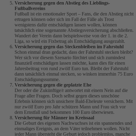
Versicherung gegen den Abstieg des Lieblings-
Fußballvereins
Fußball ist ein emotionaler Sport – Fans, die den Abstieg nicht
ertragen können oder sich im Fall der Fälle als Trost
wenigstens dafür entschädigen lassen wollen, können
tatsächlich eine sogenannte Abstiegsversicherung abschließen.
Wandert der Verein dann beispielsweise von der 1. in die 2.
Liga, so wird ein Fixbetrag als Entschädigung ausgezahlt.
Versicherung gegen das Steckenbleiben im Fahrstuhl
Schon einmal dran gedacht, dass der Fahrstuhl stecken bleibt?
Wer sich vor diesem Szenario fürchtet und sich zumindest
finanziell entschädigen lassen möchte, kann dies für einen
Jahresbeitrag von rund zwölf Euro tun. Bleibt der Fahrstuhl
dann tatsächlich einmal stecken, so winken immerhin 75 Euro
Entschädigungssumme.
Versicherung gegen die geplatzte Ehe
Der oder die Zukünftige/r antwortet mit einem Nein auf die
Frage aller Fragen. Doch selbst gegen dieses unschöne
Erlebnis können sich unsichere Bald-Eheleute versichern. Mit
nur zwölf Euro pro Jahr schützen Mann und Frau sich vor
dem Ernstfall und bekommen 100 Euro überwiesen.
Versicherung für Männer im Kreissaal
Die Geburt des eigenen Nachwuchses ist ein spannendes und
einmaliges Ereignis, an dem Väter teilnehmen wollen. Nicht
jeder Mann übersteht die Geburt jedoch problemlos, manche