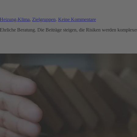
zu
-Heizung-Klima
,
Zielgruppen
.
Keine Kommentare
Sanitär
Ehrliche Beratung. Die Beiträge steigen, die Risiken werden komplexer
–
Heizung
–
Klima