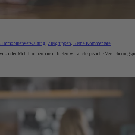
zu
Immobilienverwaltung
,
Zielgruppen
.
Keine Kommentare
WEG
ei- oder Mehrfamilienhäuser bieten wir auch spezielle Versicherungs
&
Immobilienv