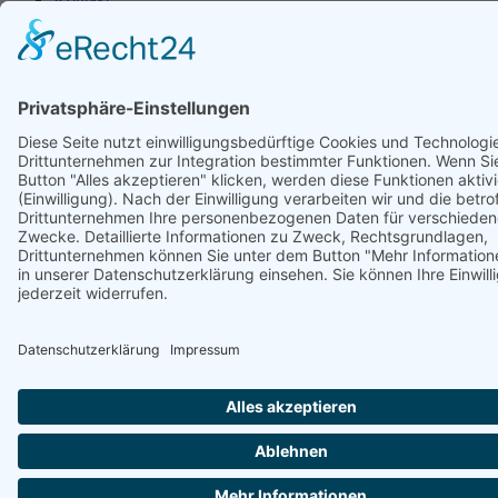
Cookie-Einstellungen
2
Hähnel Assekuranzmakler Copyright ©
2026
vitamin B
–
Konzept- und Werbeagentur