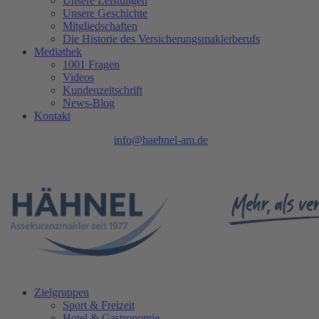
Unsere Leistungen
Unsere Geschichte
Mitgliedschaften
Die Historie des Versicherungsmaklerberufs
Mediathek
1001 Fragen
Videos
Kundenzeitschrift
News-Blog
Kontakt
Tel.: 0208 740 402 - 0 |
info@haehnel-am.de
| Ruhrpromenade 1 |
45468 Mülheim an der Ruhr
Zielgruppen
Sport & Freizeit
Hotel & Gastronomie